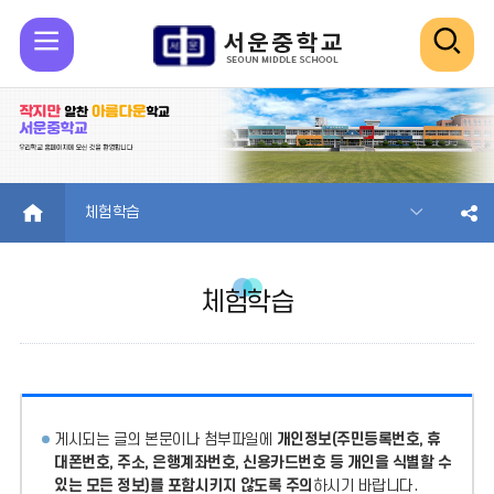
모
검
바
색
일
열
메
기
HOME
체험학습
뉴
체험학습
열
기
게시되는 글의 본문이나 첨부파일에
개인정보(주민등록번호, 휴
대폰번호, 주소, 은행계좌번호, 신용카드번호 등 개인을 식별할 수
있는 모든 정보)를 포함시키지 않도록 주의
하시기 바랍니다.