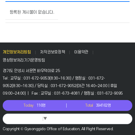
체
험
등록된 게시물이 없습니다.
학
습
의
게
시
물
개인정보처리방침
저작권보호정책
이용약관
번
영상정보처리기기운영방침
호,
제
경기도 안성시 서운면 바우덕이로 25
목,
Tel : 교무실 : 031-672-9053(8:30~16:30) / 행정실 : 031-672-
작
9052(8:30~16:30) / 당직실 : 031-672-9052(야간 16:40~24:00 | 휴일
성
09:00~24:00) | Fax : 교무실 : 031-673-4081 / 행정실 : 031-672-9095
자,
등
Today
116명
Total
394162명
록
일,
조
Select Language
▼
회
Copyright © Gyeonggido Office of Education, All Right Reserved.
수