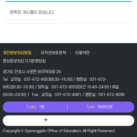
입
찰
등록된 게시물이 없습니다.
결
과
의
게
시
물
개인정보처리방침
저작권보호정책
이용약관
번
영상정보처리기기운영방침
호,
제
경기도 안성시 서운면 바우덕이로 25
목,
Tel : 교무실 : 031-672-9053(8:30~16:30) / 행정실 : 031-672-
작
9052(8:30~16:30) / 당직실 : 031-672-9052(야간 16:40~24:00 | 휴일
성
09:00~24:00) | Fax : 교무실 : 031-673-4081 / 행정실 : 031-672-9095
자,
등
Today
1명
Total
394352명
록
일,
조
Select Language
▼
회
Copyright © Gyeonggido Office of Education, All Right Reserved.
수