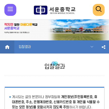
모
검
바
색
일
열
메
기
HOME
입찰결과
뉴
입찰결과
열
기
게시되는 글의 본문이나 첨부파일에
개인정보(주민등록번호, 휴
대폰번호, 주소, 은행계좌번호, 신용카드번호 등 개인을 식별할 수
있는 모든 정보)를 포함시키지 않도록 주의
하시기 바랍니다.