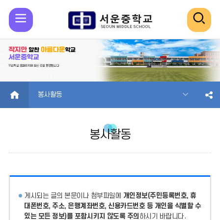
모
검
바
색
일
열
메
기
HOME
봉사활동
뉴
봉사활동
열
기
게시되는 글의 본문이나 첨부파일에
개인정보(주민등록번호, 휴
대폰번호, 주소, 은행계좌번호, 신용카드번호 등 개인을 식별할 수
있는 모든 정보)를 포함시키지 않도록 주의
하시기 바랍니다.