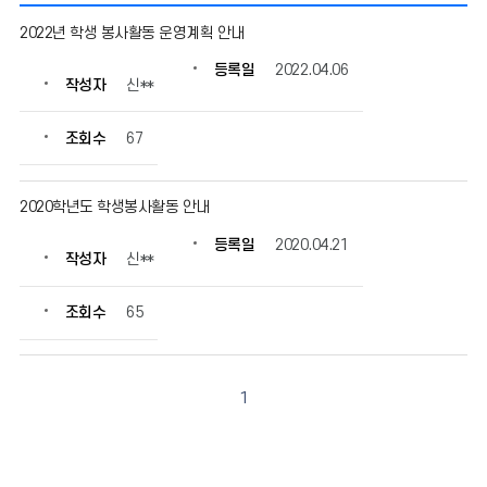
봉
2022년 학생 봉사활동 운영계획 안내
사
활
등록일
2022.04.06
작성자
신**
동
의
게
조회수
67
시
물
번
2020학년도 학생봉사활동 안내
호,
등록일
2020.04.21
제
작성자
신**
목,
작
조회수
65
성
자,
등
록
1
일,
조
회
수