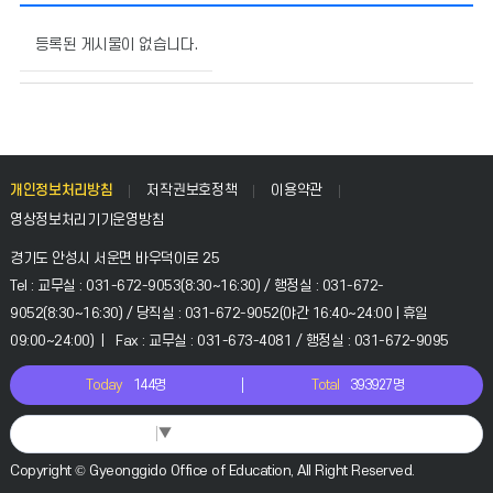
민
원
등록된 게시물이 없습니다.
안
내
의
게
시
물
개인정보처리방침
저작권보호정책
이용약관
번
영상정보처리기기운영방침
호,
제
경기도 안성시 서운면 바우덕이로 25
목,
Tel : 교무실 : 031-672-9053(8:30~16:30) / 행정실 : 031-672-
작
9052(8:30~16:30) / 당직실 : 031-672-9052(야간 16:40~24:00 | 휴일
성
09:00~24:00) | Fax : 교무실 : 031-673-4081 / 행정실 : 031-672-9095
자,
등
Today
144명
Total
393927명
록
일,
조
Select Language
▼
회
Copyright © Gyeonggido Office of Education, All Right Reserved.
수