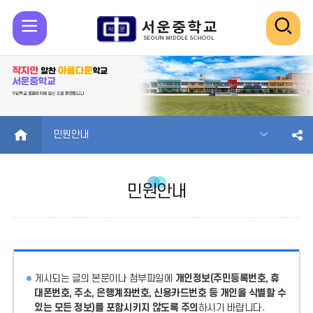
모
검
바
색
일
열
메
기
HOME
민원안내
뉴
민원안내
열
기
게시되는 글의 본문이나 첨부파일에
개인정보(주민등록번호, 휴
대폰번호, 주소, 은행계좌번호, 신용카드번호 등 개인을 식별할 수
있는 모든 정보)를 포함시키지 않도록 주의
하시기 바랍니다.